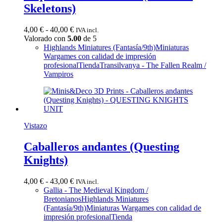
Skeletons)
Rango
4,00
€
-
40,00
€
IVA incl.
de
Valorado con
5.00
de 5
precios:
Highlands Miniatures (Fantasía/9th)
Miniaturas
desde
Wargames con calidad de impresión
4,00 €
profesional
Tienda
Transilvanya - The Fallen Realm /
hasta
Vampiros
40,00 €
Vistazo
Caballeros andantes (Questing
Knights)
Rango
4,00
€
-
43,00
€
IVA incl.
de
Gallia - The Medieval Kingdom /
precios:
Bretonianos
Highlands Miniatures
desde
(Fantasía/9th)
Miniaturas Wargames con calidad de
4,00 €
impresión profesional
Tienda