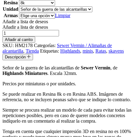
Resina
Unidad
Armas
Limpiar
Añadir a lista de deseos
Añadir a lista de deseos
Señor
de
Añadir al carrito
la
SKU:
HM2178
Categorías:
Sewer Vermin / Alimañas de
guerra
alcantarilla
,
Tienda
Etiquetas:
Highlands
,
minis
,
Ratas
,
skavens
de
Descripción
las
alcantarillas
Señor de la guerra de las alcantarillas de
Sewer Vermin
, de
cantidad
Highlands Miniatures
. Escala 32mm.
Precios por miniaturas o por unidades.
Se puede realizar en Resina 8k o en Resina ABS. Imágenes de
referencia, no se incluyen peanas salvo que se indique lo contrario.
Siempre se procura realizar un modelo de cada para evitar todas las
repeticiones posibles, pero en caso de querer modelos concretos
indíquelo en un comentario al realizar la compra.
Tenga en cuenta que cualquier impresión 3D en resina no es 100%
perfecta y puede tener alguna marca muy leve en las zonas de