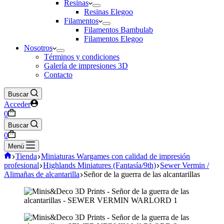
Resinas
Resinas Elegoo
Filamentos
Filamentos Bambulab
Filamentos Elegoo
Nosotros
Términos y condiciones
Galería de impresiones 3D
Contacto
Buscar
Acceder
Carro
0
de
Buscar
compra
Carro
0
de
Menú
compra
Inicio
Tienda
Miniaturas Wargames con calidad de impresión
profesional
Highlands Miniatures (Fantasía/9th)
Sewer Vermin /
Alimañas de alcantarilla
Señor de la guerra de las alcantarillas