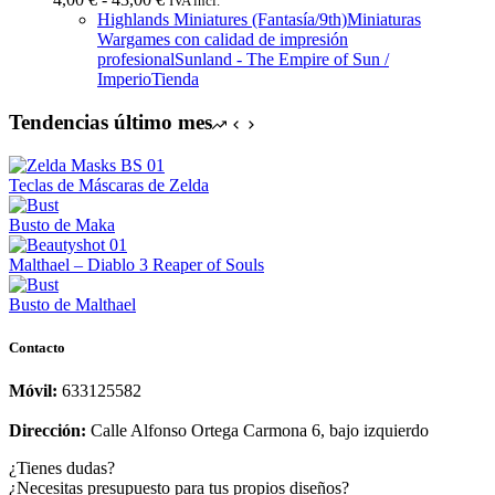
IVA incl.
de
Highlands Miniatures (Fantasía/9th)
Miniaturas
precios:
Wargames con calidad de impresión
desde
profesional
Sunland - The Empire of Sun /
4,00 €
Imperio
Tienda
hasta
43,00 €
Tendencias último mes
Teclas de Máscaras de Zelda
Busto de Maka
Malthael – Diablo 3 Reaper of Souls
Busto de Malthael
Contacto
Móvil:
633125582
Dirección:
Calle Alfonso Ortega Carmona 6, bajo izquierdo
¿Tienes dudas?
¿Necesitas presupuesto para tus propios diseños?