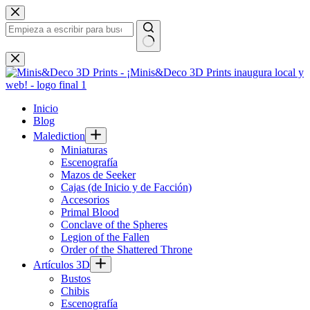
Saltar
al
contenido
Sin
resultados
Inicio
Blog
Malediction
Miniaturas
Escenografía
Mazos de Seeker
Cajas (de Inicio y de Facción)
Accesorios
Primal Blood
Conclave of the Spheres
Legion of the Fallen
Order of the Shattered Throne
Artículos 3D
Bustos
Chibis
Escenografía