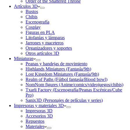
Order of the Shattered Throne
Artículos 3D
Bustos
Chibis
Escenografía
Cosplay
Figuras en PLA
Litofanías y lámparas
Jarrones y maceteros
Organizadores y soportes
Otros artículos 3D
Miniaturas
Peanas y bandejas de movimiento
Highlands Miniatures (Fantasía/9th)
Lost Kingdom Miniatures (Fantasía/9th)
Realm of Paths (Fútbol fantasía/Blood bowl)
NomNom figures (Anime/comics/videojuegos/chibis)
Txarli Factory (Escenografía/Peanas Escénicas/Cube
Pro)
Sanix3D (Personajes de películas y series)
Impresoras y materiales 3D
Impresoras 3D
Accesorios 3D
Repuestos
Materiales