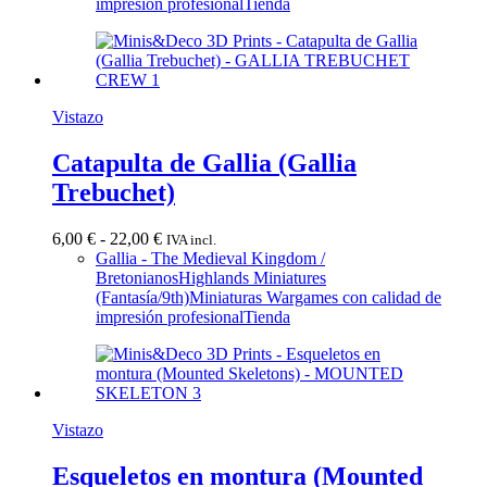
1,50 €
impresión profesional
Tienda
hasta
50,00 €
Vistazo
Catapulta de Gallia (Gallia
Trebuchet)
Rango
6,00
€
-
22,00
€
IVA incl.
de
Gallia - The Medieval Kingdom /
precios:
Bretonianos
Highlands Miniatures
desde
(Fantasía/9th)
Miniaturas Wargames con calidad de
6,00 €
impresión profesional
Tienda
hasta
22,00 €
Vistazo
Esqueletos en montura (Mounted