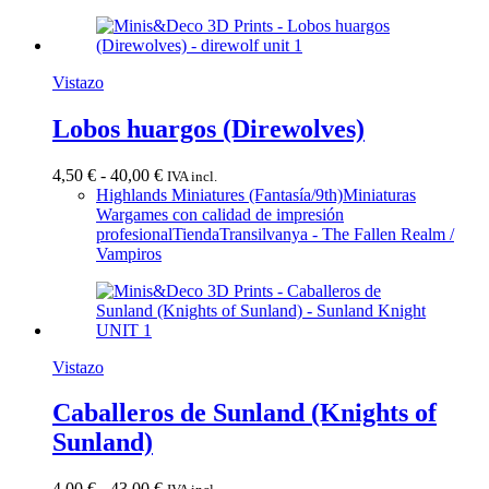
hasta
43,00 €
Vistazo
Lobos huargos (Direwolves)
Rango
4,50
€
-
40,00
€
IVA incl.
de
Highlands Miniatures (Fantasía/9th)
Miniaturas
precios:
Wargames con calidad de impresión
desde
profesional
Tienda
Transilvanya - The Fallen Realm /
4,50 €
Vampiros
hasta
40,00 €
Vistazo
Caballeros de Sunland (Knights of
Sunland)
Rango
4,00
€
-
43,00
€