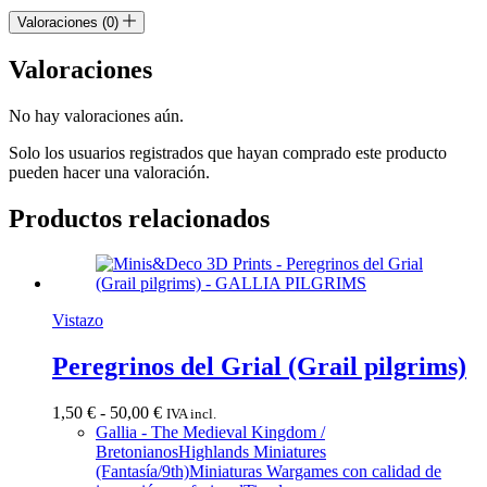
Valoraciones (0)
Valoraciones
No hay valoraciones aún.
Solo los usuarios registrados que hayan comprado este producto
pueden hacer una valoración.
Productos relacionados
Vistazo
Peregrinos del Grial (Grail pilgrims)
Rango
1,50
€
-
50,00
€
IVA incl.
de
Gallia - The Medieval Kingdom /
precios:
Bretonianos
Highlands Miniatures
desde
(Fantasía/9th)
Miniaturas Wargames con calidad de