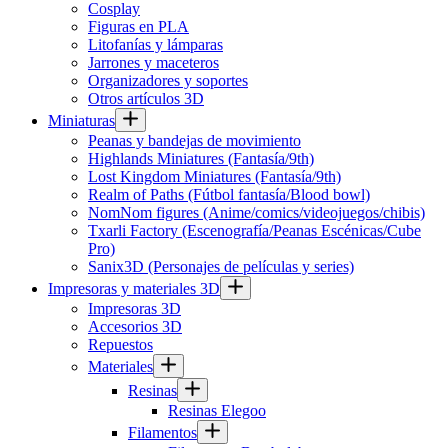
Cosplay
Figuras en PLA
Litofanías y lámparas
Jarrones y maceteros
Organizadores y soportes
Otros artículos 3D
Miniaturas
Peanas y bandejas de movimiento
Highlands Miniatures (Fantasía/9th)
Lost Kingdom Miniatures (Fantasía/9th)
Realm of Paths (Fútbol fantasía/Blood bowl)
NomNom figures (Anime/comics/videojuegos/chibis)
Txarli Factory (Escenografía/Peanas Escénicas/Cube
Pro)
Sanix3D (Personajes de películas y series)
Impresoras y materiales 3D
Impresoras 3D
Accesorios 3D
Repuestos
Materiales
Resinas
Resinas Elegoo
Filamentos