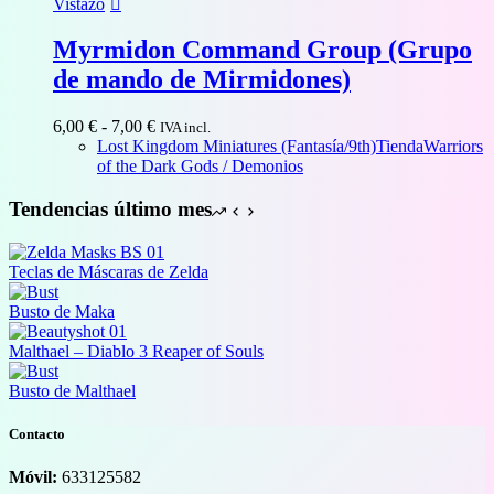
Vistazo
Myrmidon Command Group (Grupo
de mando de Mirmidones)
Rango
6,00
€
-
7,00
€
IVA incl.
de
Lost Kingdom Miniatures (Fantasía/9th)
Tienda
Warriors
precios:
of the Dark Gods / Demonios
desde
6,00 €
Tendencias último mes
hasta
7,00 €
Teclas de Máscaras de Zelda
Busto de Maka
Malthael – Diablo 3 Reaper of Souls
Busto de Malthael
Contacto
Móvil:
633125582