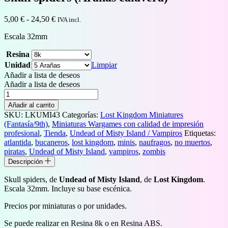
Rango
5,00
€
-
24,50
€
IVA incl.
de
Escala 32mm
precios:
desde
Resina
5,00 €
hasta
Unidad
Limpiar
24,50 €
Añadir a lista de deseos
Añadir a lista de deseos
Skull
spiders
Añadir al carrito
(Arañas
SKU:
LKUMI43
Categorías:
Lost Kingdom Miniatures
calavera)
(Fantasía/9th)
,
Miniaturas Wargames con calidad de impresión
cantidad
profesional
,
Tienda
,
Undead of Misty Island / Vampiros
Etiquetas:
atlantida
,
bucaneros
,
lost kingdom
,
minis
,
naufragos
,
no muertos
,
piratas
,
Undead of Misty Island
,
vampiros
,
zombis
Descripción
Skull spiders, de
Undead of Misty Island
, de
Lost Kingdom
.
Escala 32mm. Incluye su base escénica.
Precios por miniaturas o por unidades.
Se puede realizar en Resina 8k o en Resina ABS.