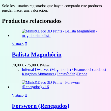
Solo los usuarios registrados que hayan comprado este producto
pueden hacer una valoración.
Productos relacionados
Vistazo
Balista Magmhôrin
Rango
70,00
€
-
75,00
€
IVA incl.
de
Infernal Dwarves (Magmhorin) / Enanos del caos
Lost
precios:
Kingdom Miniatures (Fantasía/9th)
Tienda
desde
70,00 €
hasta
75,00 €
Vistazo
Forsworn (Renegados)