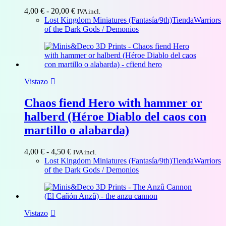
Rango
4,00
€
-
20,00
€
IVA incl.
de
Lost Kingdom Miniatures (Fantasía/9th)
Tienda
Warriors
precios:
of the Dark Gods / Demonios
desde
4,00 €
hasta
20,00 €
Vistazo
Chaos fiend Hero with hammer or
halberd (Héroe Diablo del caos con
martillo o alabarda)
Rango
4,00
€
-
4,50
€
IVA incl.
de
Lost Kingdom Miniatures (Fantasía/9th)
Tienda
Warriors
precios:
of the Dark Gods / Demonios
desde
4,00 €
hasta
4,50 €
Vistazo