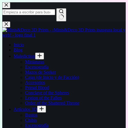
Saltar
al
contenido
Sin
resultados
Inicio
Blog
Malediction
Miniaturas
Escenografía
Mazos de Seeker
Cajas (de Inicio y de Facción)
Accesorios
Primal Blood
Conclave of the Spheres
Legion of the Fallen
Order of the Shattered Throne
Artículos 3D
Bustos
Chibis
Escenografía