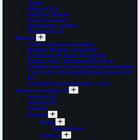
Cosplay
Figuras en PLA
Litofanías y lámparas
Jarrones y maceteros
Organizadores y soportes
Otros artículos 3D
Miniaturas
Peanas y bandejas de movimiento
Highlands Miniatures (Fantasía/9th)
Lost Kingdom Miniatures (Fantasía/9th)
Realm of Paths (Fútbol fantasía/Blood bowl)
NomNom figures (Anime/comics/videojuegos/chibis)
Txarli Factory (Escenografía/Peanas Escénicas/Cube
Pro)
Sanix3D (Personajes de películas y series)
Impresoras y materiales 3D
Impresoras 3D
Accesorios 3D
Repuestos
Materiales
Resinas
Resinas Elegoo
Filamentos