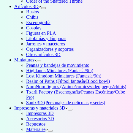
Order of the Shattered Throne
Artículos 3D
Bustos
Chibis
Escenografía
Cosplay
Figuras en PLA
Litofanías y lámparas
Jarrones y maceteros
Organizadores y soportes
Otros artículos 3D
Miniaturas
Peanas y bandejas de movimiento
Highlands Miniatures (Fantasía/9th)
Lost Kingdom Miniatures (Fantasía/9th)
Realm of Paths (Fútbol fantasía/Blood bowl)
NomNom figures (Anime/comics/videojuegos/chibis)
Txarli Factory (Escenografía/Peanas Escénicas/Cube
Pro)
Sanix3D (Personajes de películas y series)
Impresoras y materiales 3D
Impresoras 3D
Accesorios 3D
Repuestos
Materiales