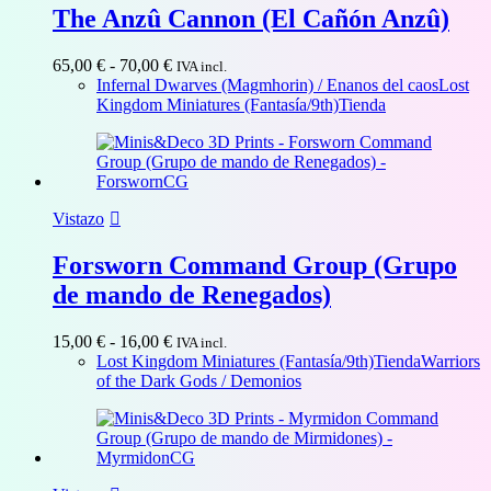
The Anzû Cannon (El Cañón Anzû)
Rango
65,00
€
-
70,00
€
IVA incl.
de
Infernal Dwarves (Magmhorin) / Enanos del caos
Lost
precios:
Kingdom Miniatures (Fantasía/9th)
Tienda
desde
65,00 €
hasta
70,00 €
Vistazo
Forsworn Command Group (Grupo
de mando de Renegados)
Rango
15,00
€
-
16,00
€
IVA incl.
de
Lost Kingdom Miniatures (Fantasía/9th)
Tienda
Warriors
precios:
of the Dark Gods / Demonios
desde
15,00 €
hasta
16,00 €