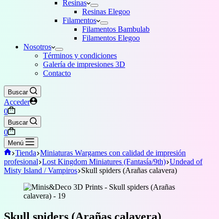
Resinas
Resinas Elegoo
Filamentos
Filamentos Bambulab
Filamentos Elegoo
Nosotros
Términos y condiciones
Galería de impresiones 3D
Contacto
Buscar
Acceder
Carro
0
de
Buscar
compra
Carro
0
de
Menú
compra
Inicio
Tienda
Miniaturas Wargames con calidad de impresión
profesional
Lost Kingdom Miniatures (Fantasía/9th)
Undead of
Misty Island / Vampiros
Skull spiders (Arañas calavera)
Skull spiders (Arañas calavera)