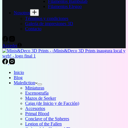
Filamentos Bambulab
Filamentos Elegoo
Nosotros
Términos y condiciones
Galería de impresiones 3D
Contacto
Acceder
Inicio
Blog
Malediction
Miniaturas
Escenografía
Mazos de Seeker
Cajas (de Inicio y de Facción)
Accesorios
Primal Blood
Conclave of the Spheres
Legion of the Fallen