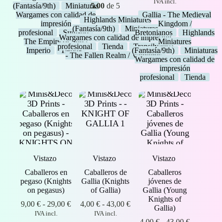
desde
desde
de
IVA incl.
(Fantasía/9th)
Miniaturas
5.00
de 5
4,00 €
4,00 €
precios:
Wargames con calidad de
Gallia - The Medieval
hasta
hasta
desde
Highlands Miniatures
impresión
Kingdom /
43,00 €
40,00 €
1,80 €
(Fantasía/9th)
Miniaturas
profesional
Sunland -
Bretonianos
Highlands
hasta
Wargames con calidad de impresión
The Empire of Sun /
Miniatures
6,00 €
profesional
Tienda
Transilvanya
Imperio
Tienda
(Fantasía/9th)
Miniaturas
- The Fallen Realm / Vampiros
Wargames con calidad de
impresión
profesional
Tienda
Vistazo
Vistazo
Vistazo
Caballeros en
Caballeros de
Caballeros
pegaso (Knights
Gallia (Knights
jóvenes de
on pegasus)
of Gallia)
Gallia (Young
Knights of
Rango
Rango
9,00
€
-
29,00
€
4,00
€
-
43,00
€
Gallia)
de
de
IVA incl.
IVA incl.
precios:
precios:
Rango
4,00
€
-
43,00
€