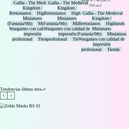
Gallia - The Medieval
Gallia - The Medieval
desde
desde
de
IVA incl.
Kingdom /
Kingdom /
9,00 €
4,00 €
precios:
Bretonianos
Highlands
Bretonianos
Highlands
Gallia - The Medieval
hasta
hasta
desde
Miniatures
Miniatures
Kingdom /
29,00 €
43,00 €
4,00 €
(Fantasía/9th)
Miniaturas
(Fantasía/9th)
Miniaturas
Bretonianos
Highlands
hasta
Wargames con calidad de
Wargames con calidad de
Miniatures
43,00 €
impresión
impresión
(Fantasía/9th)
Miniaturas
profesional
Tienda
profesional
Tienda
Wargames con calidad de
impresión
profesional
Tienda
Tendencias último mes