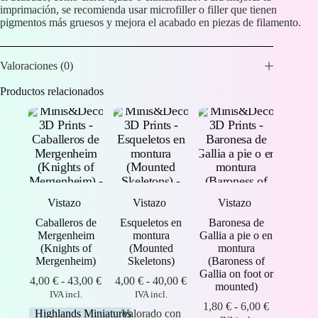
imprimación, se recomienda usar microfiller o filler que tienen
pigmentos más gruesos y mejora el acabado en piezas de filamento.
Valoraciones (0)
Productos relacionados
Vistazo
Vistazo
Vistazo
Caballeros de
Esqueletos en
Baronesa de
Mergenheim
montura
Gallia a pie o en
(Knights of
(Mounted
montura
Mergenheim)
Skeletons)
(Baroness of
Gallia on foot or
Rango
Rango
4,00
€
-
43,00
€
4,00
€
-
40,00
€
mounted)
de
de
IVA incl.
IVA incl.
precios:
precios:
Rango
1,80
€
-
6,00
€
Highlands Miniatures
Valorado con