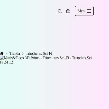
Saltar
al
contenido
Menú
Carro
de
compra
Tienda
Trincheras Sci-Fi
Inicio