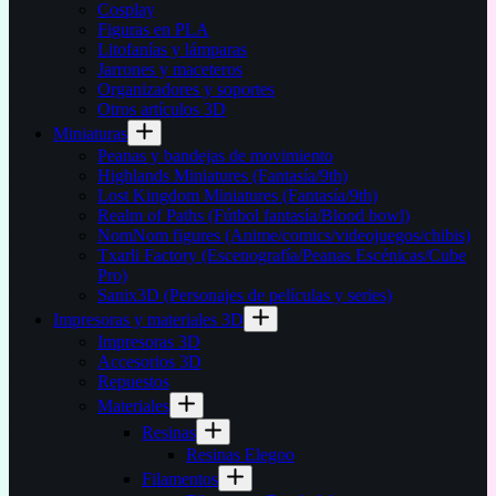
Cosplay
Figuras en PLA
Litofanías y lámparas
Jarrones y maceteros
Organizadores y soportes
Otros artículos 3D
Miniaturas
Peanas y bandejas de movimiento
Highlands Miniatures (Fantasía/9th)
Lost Kingdom Miniatures (Fantasía/9th)
Realm of Paths (Fútbol fantasía/Blood bowl)
NomNom figures (Anime/comics/videojuegos/chibis)
Txarli Factory (Escenografía/Peanas Escénicas/Cube
Pro)
Sanix3D (Personajes de películas y series)
Impresoras y materiales 3D
Impresoras 3D
Accesorios 3D
Repuestos
Materiales
Resinas
Resinas Elegoo
Filamentos