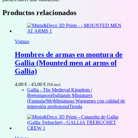
Productos relacionados
Vistazo
Hombres de armas en montura de
Gallia (Mounted men at arms of
Gallia)
Rango
4,00
€
-
43,00
€
IVA incl.
de
Gallia - The Medieval Kingdom /
precios:
Bretonianos
Highlands Miniatures
desde
(Fantasía/9th)
Miniaturas Wargames con calidad de
4,00 €
impresión profesional
Tienda
hasta
43,00 €