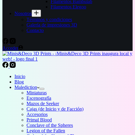
Filamentos Bambulab
Filamentos Elegoo
Nosotros
Términos y condiciones
Galería de impresiones 3D
Contacto
Acceder
Inicio
Blog
Malediction
Miniaturas
Escenografía
Mazos de Seeker
Cajas (de Inicio y de Facción)
Accesorios
Primal Blood
Conclave of the Spheres
Legion of the Fallen