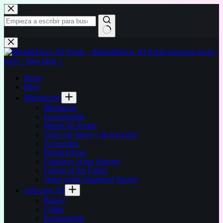
Saltar
al
contenido
Sin
resultados
Inicio
Blog
Malediction
Miniaturas
Escenografía
Mazos de Seeker
Cajas (de Inicio y de Facción)
Accesorios
Primal Blood
Conclave of the Spheres
Legion of the Fallen
Order of the Shattered Throne
Artículos 3D
Bustos
Chibis
Escenografía