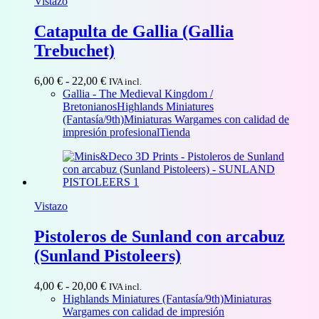
Vistazo
Catapulta de Gallia (Gallia
Trebuchet)
Rango
6,00
€
-
22,00
€
IVA incl.
de
Gallia - The Medieval Kingdom /
precios:
Bretonianos
Highlands Miniatures
desde
(Fantasía/9th)
Miniaturas Wargames con calidad de
6,00 €
impresión profesional
Tienda
hasta
22,00 €
Vistazo
Pistoleros de Sunland con arcabuz
(Sunland Pistoleers)
Rango
4,00
€
-
20,00
€
IVA incl.
de
Highlands Miniatures (Fantasía/9th)
Miniaturas
precios:
Wargames con calidad de impresión