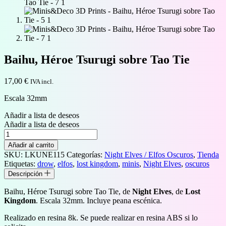
Baihu, Héroe Tsurugi sobre Tao Tie
17,00
€
IVA incl.
Escala 32mm
Añadir a lista de deseos
Añadir a lista de deseos
Baihu,
Héroe
Añadir al carrito
Tsurugi
SKU:
LKUNE115
Categorías:
Night Elves / Elfos Oscuros
,
Tienda
sobre
Etiquetas:
drow
,
elfos
,
lost kingdom
,
minis
,
Night Elves
,
oscuros
Tao
Descripción
Tie
cantidad
Baihu, Héroe Tsurugi sobre Tao Tie, de
Night Elves
, de
Lost
Kingdom
. Escala 32mm. Incluye peana escénica.
Realizado en resina 8k. Se puede realizar en resina ABS si lo