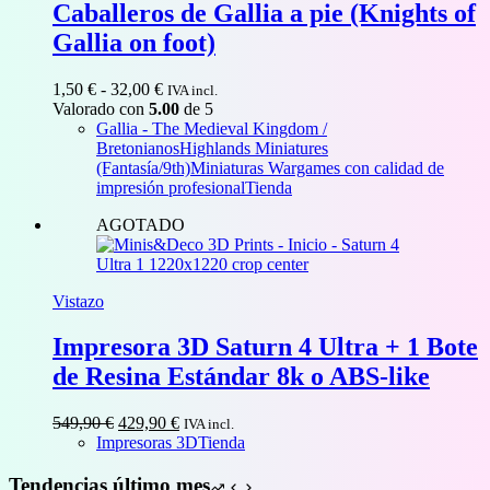
Caballeros de Gallia a pie (Knights of
Gallia on foot)
Rango
1,50
€
-
32,00
€
IVA incl.
de
Valorado con
5.00
de 5
precios:
Gallia - The Medieval Kingdom /
desde
Bretonianos
Highlands Miniatures
1,50 €
(Fantasía/9th)
Miniaturas Wargames con calidad de
hasta
impresión profesional
Tienda
32,00 €
AGOTADO
Vistazo
Impresora 3D Saturn 4 Ultra + 1 Bote
de Resina Estándar 8k o ABS-like
El
El
549,90
€
429,90
€
IVA incl.
precio
precio
Impresoras 3D
Tienda
original
actual
era:
es:
Tendencias último mes