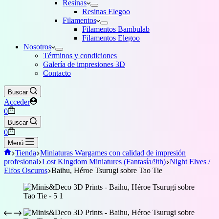
Resinas
Resinas Elegoo
Filamentos
Filamentos Bambulab
Filamentos Elegoo
Nosotros
Términos y condiciones
Galería de impresiones 3D
Contacto
Buscar
Acceder
Carro
0
de
Buscar
compra
Carro
0
de
Menú
compra
Inicio
Tienda
Miniaturas Wargames con calidad de impresión
profesional
Lost Kingdom Miniatures (Fantasía/9th)
Night Elves /
Elfos Oscuros
Baihu, Héroe Tsurugi sobre Tao Tie