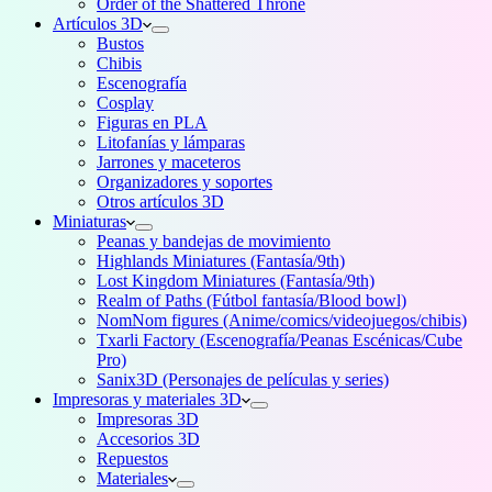
Order of the Shattered Throne
Artículos 3D
Bustos
Chibis
Escenografía
Cosplay
Figuras en PLA
Litofanías y lámparas
Jarrones y maceteros
Organizadores y soportes
Otros artículos 3D
Miniaturas
Peanas y bandejas de movimiento
Highlands Miniatures (Fantasía/9th)
Lost Kingdom Miniatures (Fantasía/9th)
Realm of Paths (Fútbol fantasía/Blood bowl)
NomNom figures (Anime/comics/videojuegos/chibis)
Txarli Factory (Escenografía/Peanas Escénicas/Cube
Pro)
Sanix3D (Personajes de películas y series)
Impresoras y materiales 3D
Impresoras 3D
Accesorios 3D
Repuestos
Materiales