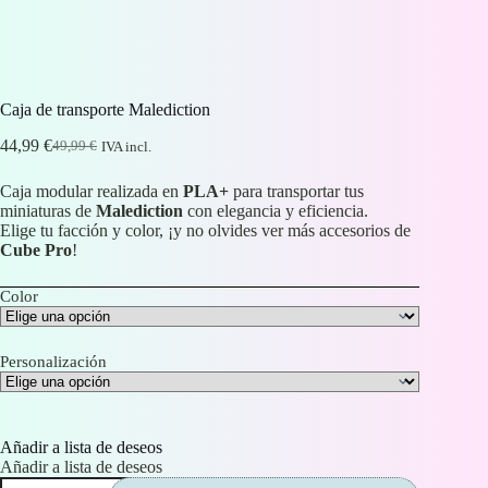
Caja de transporte Malediction
44,99
€
49,99
€
IVA incl.
El
El
precio
precio
Caja modular realizada en
PLA+
para transportar tus
original
actual
miniaturas de
Malediction
con elegancia y eficiencia.
era:
es:
Elige tu facción y color, ¡y no olvides ver más accesorios de
49,99 €.
44,99 €.
Cube Pro
!
Color
Personalización
Añadir a lista de deseos
Añadir a lista de deseos
Caja