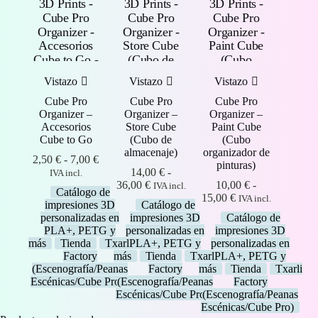
Vistazo
Vistazo
Vistazo
Cube Pro
Cube Pro
Cube Pro
Organizer –
Organizer –
Organizer –
Accesorios
Store Cube
Paint Cube
Cube to Go
(Cubo de
(Cubo
almacenaje)
organizador de
Rango
2,50
€
-
7,00
€
pinturas)
de
14,00
€
-
IVA incl.
precios:
Rango
36,00
€
10,00
€
-
IVA incl.
Catálogo de
desde
de
Rango
15,00
€
IVA incl.
impresiones 3D
Catálogo de
2,50 €
precios:
de
personalizadas en
impresiones 3D
Catálogo de
hasta
desde
precios:
PLA+, PETG y
personalizadas en
impresiones 3D
7,00 €
14,00 €
desde
más
Tienda
Txarli
PLA+, PETG y
personalizadas en
hasta
10,00 €
Factory
más
Tienda
Txarli
PLA+, PETG y
36,00 €
hasta
(Escenografía/Peanas
Factory
más
Tienda
Txarli
15,00 €
Escénicas/Cube Pro)
(Escenografía/Peanas
Factory
Escénicas/Cube Pro)
(Escenografía/Peanas
Escénicas/Cube Pro)