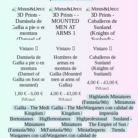
Vistazo
Vistazo
Vistazo
Damisela de
Hombres de
Caballeros de
Gallia a pie o en
armas en
Sunland
montura
montura de
(Knights of
(Damsel of
Gallia (Mounted
Sunland)
Gallia on foot or
men at arms of
Rango
4,00
€
-
43,00
€
mounted)
Gallia)
de
IVA incl.
Rango
Rango
precios:
1,80
€
-
6,00
€
4,00
€
-
43,00
€
Highlands Miniatures
de
de
desde
IVA incl.
IVA incl.
(Fantasía/9th)
Miniaturas
precios:
precios:
4,00 €
Gallia - The Medieval
Gallia - The Medieval
Wargames con calidad de
desde
desde
hasta
Kingdom /
Kingdom /
impresión
1,80 €
4,00 €
43,00 €
Bretonianos
Highlands
Bretonianos
Highlands
profesional
Sunland -
hasta
hasta
Miniatures
Miniatures
The Empire of Sun /
6,00 €
43,00 €
(Fantasía/9th)
Miniaturas
(Fantasía/9th)
Miniaturas
Imperio
Tienda
Wargames con calidad de
Wargames con calidad de