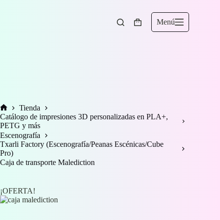
Saltar
al
contenido
Menú
Carro
de
compra
Tienda
Inicio
Catálogo de impresiones 3D personalizadas en PLA+,
PETG y más
Escenografía
Txarli Factory (Escenografía/Peanas Escénicas/Cube
Pro)
Caja de transporte Malediction
¡OFERTA!