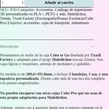
Añadir al carrito
de
transporte
SKU:
N/D
Categorías:
Accesorios
,
Catálogo de impresiones
Malediction
3D personalizadas en PLA+, PETG y más
,
Malediction
,
cantidad
Tienda
,
Txarli Factory (Escenografía/Peanas Escénicas/Cube
Pro)
Etiquetas:
accesorios
,
cajas de transporte
,
miniaturass
Descripción
Presentamos un remix de la caja
Cube to Go
diseñada por
Txarli
Factory
y adaptada para el juego
Malediction
(escala 42mm). Son
cajas ligeras y resistentes, además de modulares y apilables.
Su medida es de
209,6×191,8mm
, e incluye
2 bandejas, 1 asa, y una
tapadera personalizada
. Dentro cabe más de una facción completa
con peanas magnetizadas.
No pueden encajarse con otras cajas Cube Pro que no sean de
esta propia adaptación para Malediction.
Además, vienen con 4 agujeros detrás por si quieres colgarlas en la