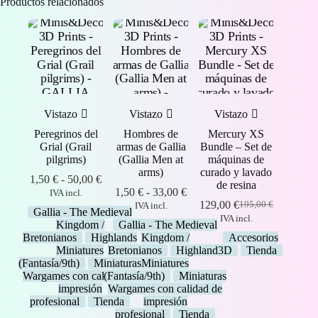
Productos relacionados
Vistazo
Vistazo
Vistazo
Peregrinos del
Hombres de
Mercury XS
Grial (Grail
armas de Gallia
Bundle – Set de
pilgrims)
(Gallia Men at
máquinas de
arms)
curado y lavado
Rango
1,50
€
-
50,00
€
de resina
de
Rango
1,50
€
-
33,00
€
IVA incl.
precios:
de
129,00
€
195,00
€
IVA incl.
El
El
Gallia - The Medieval
desde
precios:
IVA incl.
precio
precio
Kingdom /
Gallia - The Medieval
1,50 €
desde
original
actual
Bretonianos
Highlands
Kingdom /
Accesorios
hasta
1,50 €
era:
es:
Miniatures
Bretonianos
Highlands
3D
Tienda
50,00 €
hasta
195,00 €.
129,00 €.
(Fantasía/9th)
Miniaturas
Miniatures
33,00 €
Wargames con calidad de
(Fantasía/9th)
Miniaturas
impresión
Wargames con calidad de
profesional
Tienda
impresión
profesional
Tienda