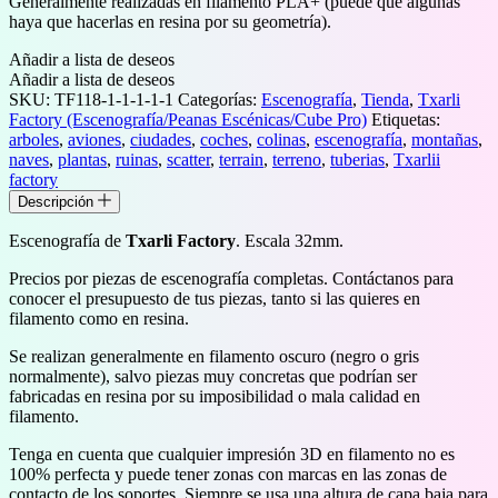
Generalmente realizadas en filamento PLA+ (puede que algunas
haya que hacerlas en resina por su geometría).
Añadir a lista de deseos
Añadir a lista de deseos
SKU:
TF118-1-1-1-1-1
Categorías:
Escenografía
,
Tienda
,
Txarli
Factory (Escenografía/Peanas Escénicas/Cube Pro)
Etiquetas:
arboles
,
aviones
,
ciudades
,
coches
,
colinas
,
escenografía
,
montañas
,
naves
,
plantas
,
ruinas
,
scatter
,
terrain
,
terreno
,
tuberias
,
Txarlii
factory
Descripción
Escenografía de
Txarli Factory
. Escala 32mm.
Precios por piezas de escenografía completas. Contáctanos para
conocer el presupuesto de tus piezas, tanto si las quieres en
filamento como en resina.
Se realizan generalmente en filamento oscuro (negro o gris
normalmente), salvo piezas muy concretas que podrían ser
fabricadas en resina por su imposibilidad o mala calidad en
filamento.
Tenga en cuenta que cualquier impresión 3D en filamento no es
100% perfecta y puede tener zonas con marcas en las zonas de
contacto de los soportes. Siempre se usa una altura de capa baja para