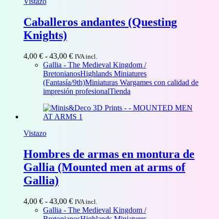
Vistazo
Caballeros andantes (Questing
Knights)
Rango
4,00
€
-
43,00
€
IVA incl.
de
Gallia - The Medieval Kingdom /
precios:
Bretonianos
Highlands Miniatures
desde
(Fantasía/9th)
Miniaturas Wargames con calidad de
4,00 €
impresión profesional
Tienda
hasta
43,00 €
Vistazo
Hombres de armas en montura de
Gallia (Mounted men at arms of
Gallia)
Rango
4,00
€
-
43,00
€
IVA incl.
de
Gallia - The Medieval Kingdom /
precios:
Bretonianos
Highlands Miniatures