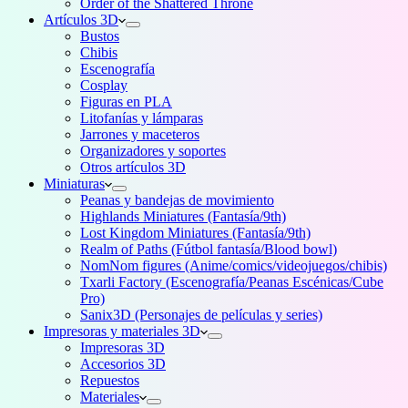
Order of the Shattered Throne
Artículos 3D
Bustos
Chibis
Escenografía
Cosplay
Figuras en PLA
Litofanías y lámparas
Jarrones y maceteros
Organizadores y soportes
Otros artículos 3D
Miniaturas
Peanas y bandejas de movimiento
Highlands Miniatures (Fantasía/9th)
Lost Kingdom Miniatures (Fantasía/9th)
Realm of Paths (Fútbol fantasía/Blood bowl)
NomNom figures (Anime/comics/videojuegos/chibis)
Txarli Factory (Escenografía/Peanas Escénicas/Cube
Pro)
Sanix3D (Personajes de películas y series)
Impresoras y materiales 3D
Impresoras 3D
Accesorios 3D
Repuestos
Materiales