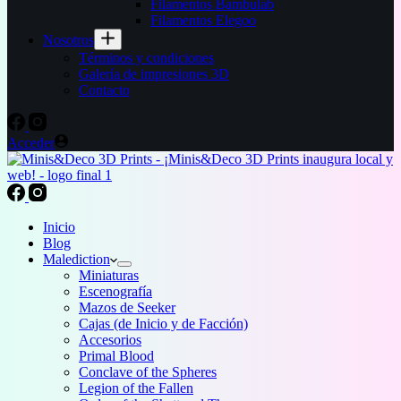
Filamentos Bambulab
Filamentos Elegoo
Nosotros
Términos y condiciones
Galería de impresiones 3D
Contacto
Acceder
Inicio
Blog
Malediction
Miniaturas
Escenografía
Mazos de Seeker
Cajas (de Inicio y de Facción)
Accesorios
Primal Blood
Conclave of the Spheres
Legion of the Fallen