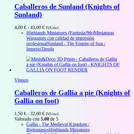
Caballeros de Sunland (Knights of
Sunland)
Rango
4,00
€
-
43,00
€
IVA incl.
de
Highlands Miniatures (Fantasía/9th)
Miniaturas
precios:
Wargames con calidad de impresión
desde
profesional
Sunland - The Empire of Sun /
4,00 €
Imperio
Tienda
hasta
43,00 €
Vistazo
Caballeros de Gallia a pie (Knights of
Gallia on foot)
Rango
1,50
€
-
32,00
€
IVA incl.
de
Valorado con
5.00
de 5
precios:
Gallia - The Medieval Kingdom /
desde
Bretonianos
Highlands Miniatures