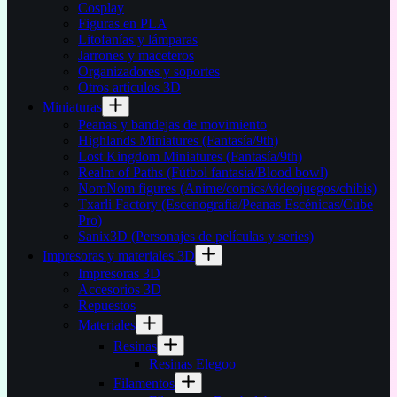
Cosplay
Figuras en PLA
Litofanías y lámparas
Jarrones y maceteros
Organizadores y soportes
Otros artículos 3D
Miniaturas
Peanas y bandejas de movimiento
Highlands Miniatures (Fantasía/9th)
Lost Kingdom Miniatures (Fantasía/9th)
Realm of Paths (Fútbol fantasía/Blood bowl)
NomNom figures (Anime/comics/videojuegos/chibis)
Txarli Factory (Escenografía/Peanas Escénicas/Cube
Pro)
Sanix3D (Personajes de películas y series)
Impresoras y materiales 3D
Impresoras 3D
Accesorios 3D
Repuestos
Materiales
Resinas
Resinas Elegoo
Filamentos