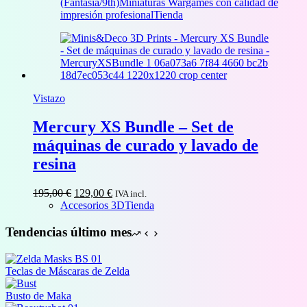
1,50 €
(Fantasía/9th)
Miniaturas Wargames con calidad de
hasta
impresión profesional
Tienda
32,00 €
Vistazo
Mercury XS Bundle – Set de
máquinas de curado y lavado de
resina
El
El
195,00
€
129,00
€
IVA incl.
precio
precio
Accesorios 3D
Tienda
original
actual
era:
es:
Tendencias último mes
195,00 €.
129,00 €.
Teclas de Máscaras de Zelda
Busto de Maka