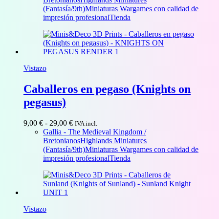
desde
(Fantasía/9th)
Miniaturas Wargames con calidad de
4,00 €
impresión profesional
Tienda
hasta
43,00 €
Vistazo
Caballeros en pegaso (Knights on
pegasus)
Rango
9,00
€
-
29,00
€
IVA incl.
de
Gallia - The Medieval Kingdom /
precios:
Bretonianos
Highlands Miniatures
desde
(Fantasía/9th)
Miniaturas Wargames con calidad de
9,00 €
impresión profesional
Tienda
hasta
29,00 €
Vistazo