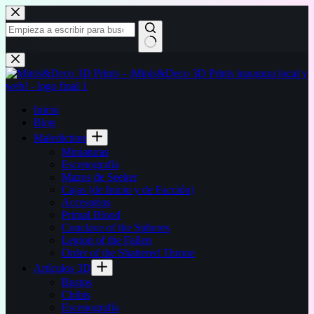
Saltar
al
contenido
Sin
resultados
Inicio
Blog
Malediction
Miniaturas
Escenografía
Mazos de Seeker
Cajas (de Inicio y de Facción)
Accesorios
Primal Blood
Conclave of the Spheres
Legion of the Fallen
Order of the Shattered Throne
Artículos 3D
Bustos
Chibis
Escenografía