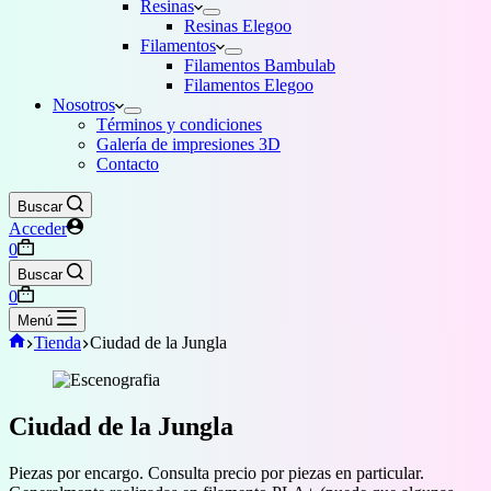
Resinas
Resinas Elegoo
Filamentos
Filamentos Bambulab
Filamentos Elegoo
Nosotros
Términos y condiciones
Galería de impresiones 3D
Contacto
Buscar
Acceder
Carro
0
de
Buscar
compra
Carro
0
de
Menú
compra
Inicio
Tienda
Ciudad de la Jungla
Ciudad de la Jungla
Piezas por encargo. Consulta precio por piezas en particular.