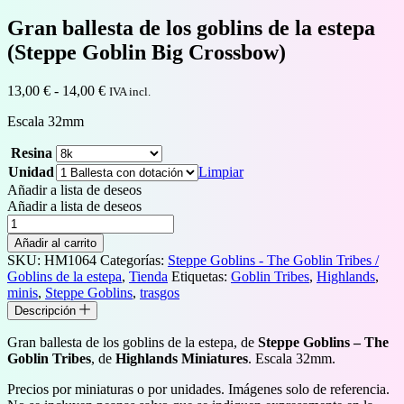
Gran ballesta de los goblins de la estepa
(Steppe Goblin Big Crossbow)
Rango
13,00
€
-
14,00
€
IVA incl.
de
Escala 32mm
precios:
desde
Resina
13,00 €
hasta
Unidad
Limpiar
14,00 €
Añadir a lista de deseos
Añadir a lista de deseos
Gran
ballesta
Añadir al carrito
de
SKU:
HM1064
Categorías:
Steppe Goblins - The Goblin Tribes /
los
Goblins de la estepa
,
Tienda
Etiquetas:
Goblin Tribes
,
Highlands
,
goblins
minis
,
Steppe Goblins
,
trasgos
de
Descripción
la
estepa
Gran ballesta de los goblins de la estepa, de
Steppe Goblins – The
(Steppe
Goblin Tribes
, de
Highlands Miniatures
. Escala 32mm.
Goblin
Big
Precios por miniaturas o por unidades. Imágenes solo de referencia.
Crossbow)