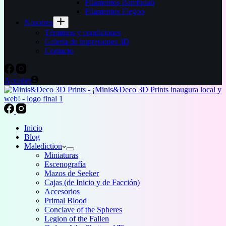
Filamentos Bambulab
Filamentos Elegoo
Nosotros
Términos y condiciones
Galería de impresiones 3D
Contacto
Acceder
Inicio
Blog
Malediction
Miniaturas
Escenografía
Mazos de Seeker
Cajas (de Inicio y de Facción)
Accesorios
Primal Blood
Conclave of the Spheres
Legion of the Fallen