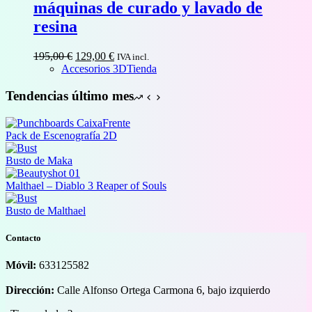
máquinas de curado y lavado de
resina
El
El
195,00
€
129,00
€
IVA incl.
precio
precio
Accesorios 3D
Tienda
original
actual
era:
es:
Tendencias último mes
195,00 €.
129,00 €.
Pack de Escenografía 2D
Busto de Maka
Malthael – Diablo 3 Reaper of Souls
Busto de Malthael
Contacto
Móvil:
633125582
Dirección:
Calle Alfonso Ortega Carmona 6, bajo izquierdo