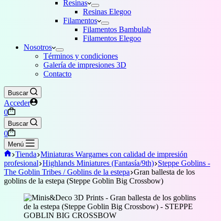
Resinas
Resinas Elegoo
Filamentos
Filamentos Bambulab
Filamentos Elegoo
Nosotros
Términos y condiciones
Galería de impresiones 3D
Contacto
Buscar
Acceder
Carro
0
de
Buscar
compra
Carro
0
de
Menú
compra
Inicio
Tienda
Miniaturas Wargames con calidad de impresión
profesional
Highlands Miniatures (Fantasía/9th)
Steppe Goblins -
The Goblin Tribes / Goblins de la estepa
Gran ballesta de los
goblins de la estepa (Steppe Goblin Big Crossbow)