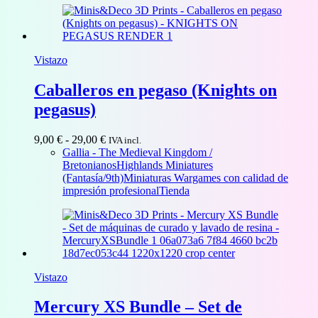
Vistazo
Caballeros en pegaso (Knights on
pegasus)
Rango
9,00
€
-
29,00
€
IVA incl.
de
Gallia - The Medieval Kingdom /
precios:
Bretonianos
Highlands Miniatures
desde
(Fantasía/9th)
Miniaturas Wargames con calidad de
9,00 €
impresión profesional
Tienda
hasta
29,00 €
Vistazo
Mercury XS Bundle – Set de