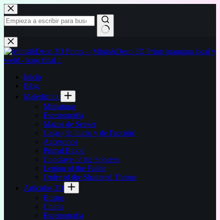
Saltar
al
contenido
Sin
resultados
Inicio
Blog
Malediction
Miniaturas
Escenografía
Mazos de Seeker
Cajas (de Inicio y de Facción)
Accesorios
Primal Blood
Conclave of the Spheres
Legion of the Fallen
Order of the Shattered Throne
Artículos 3D
Bustos
Chibis
Escenografía