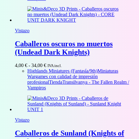
hasta
40,00 €
Vistazo
Caballeros oscuros no muertos
(Undead Dark Knights)
Rango
4,00
€
-
34,00
€
IVA incl.
de
Highlands Miniatures (Fantasía/9th)
Miniaturas
precios:
Wargames con calidad de impresión
desde
profesional
Tienda
Transilvanya - The Fallen Realm /
4,00 €
Vampiros
hasta
34,00 €
Vistazo
Caballeros de Sunland (Knights of