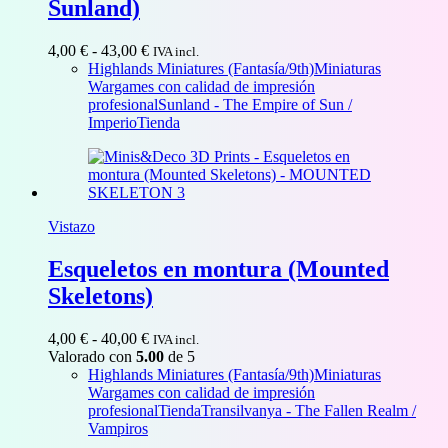
Sunland)
Rango
4,00
€
-
43,00
€
IVA incl.
de
Highlands Miniatures (Fantasía/9th)
Miniaturas
precios:
Wargames con calidad de impresión
desde
profesional
Sunland - The Empire of Sun /
4,00 €
Imperio
Tienda
hasta
43,00 €
Vistazo
Esqueletos en montura (Mounted
Skeletons)
Rango
4,00
€
-
40,00
€
IVA incl.
de
Valorado con
5.00
de 5
precios:
Highlands Miniatures (Fantasía/9th)
Miniaturas
desde
Wargames con calidad de impresión
4,00 €
profesional
Tienda
Transilvanya - The Fallen Realm /
hasta
Vampiros
40,00 €