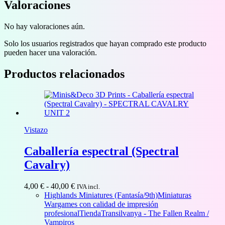
Valoraciones
No hay valoraciones aún.
Solo los usuarios registrados que hayan comprado este producto
pueden hacer una valoración.
Productos relacionados
Vistazo
Caballería espectral (Spectral
Cavalry)
Rango
4,00
€
-
40,00
€
IVA incl.
de
Highlands Miniatures (Fantasía/9th)
Miniaturas
precios:
Wargames con calidad de impresión
desde
profesional
Tienda
Transilvanya - The Fallen Realm /
4,00 €
Vampiros