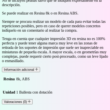
No se incluyen peanas salvo que se indiquen expresamente en la
cantidad
descripción.
Se puede realizar en Resina 8k o en Resina ABS.
Siempre se procura realizar un modelo de cada para evitar todas las
repeticiones posibles, pero en caso de querer modelos concretos
indíquelo en un comentario al realizar la compra.
Tenga en cuenta que cualquier impresión 3D en resina no es 100%
perfecta y puede tener alguna marca muy leve en las zonas de
retirada de los soportes de impresión que suele ser inapreciable en
miniaturas de pequeña escala. A mayor escala, o en geometrías muy
complejas, puede requerir cierto post-procesado, como un leve lijado
o enmasillado.
Información adicional
Resina
8k, ABS
Unidad
1 Ballesta con dotación
Valoraciones (0)