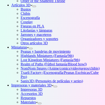
Order of the Shattered Throne
Artículos 3D
Bustos
Chibis
Escenografía
Cosplay
Figuras en PLA
Litofanías y lámparas
Jarrones y maceteros
Organizadores y soportes
Otros artículos 3D
Miniaturas
Peanas y bandejas de movimiento
Highlands Miniatures (Fantasía/9th)
Lost Kingdom Miniatures (Fantasía/9th)
Realm of Paths (Fútbol fantasía/Blood bowl)
NomNom figures (Anime/comics/videojuegos/chibis)
Txarli Factory (Escenografía/Peanas Escénicas/Cube
Pro)
Sanix3D (Personajes de películas y series)
Impresoras y materiales 3D
Impresoras 3D
Accesorios 3D
Repuestos
Materiales