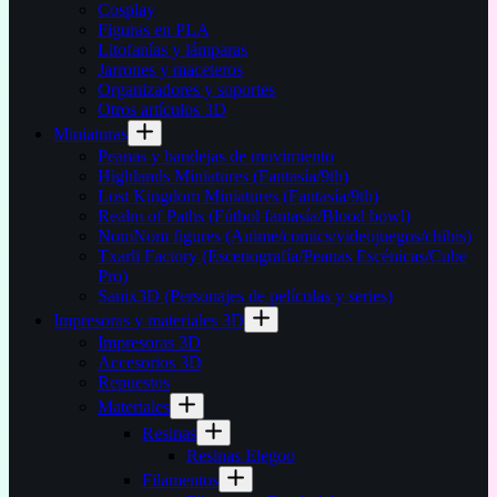
Cosplay
Figuras en PLA
Litofanías y lámparas
Jarrones y maceteros
Organizadores y soportes
Otros artículos 3D
Miniaturas
Peanas y bandejas de movimiento
Highlands Miniatures (Fantasía/9th)
Lost Kingdom Miniatures (Fantasía/9th)
Realm of Paths (Fútbol fantasía/Blood bowl)
NomNom figures (Anime/comics/videojuegos/chibis)
Txarli Factory (Escenografía/Peanas Escénicas/Cube
Pro)
Sanix3D (Personajes de películas y series)
Impresoras y materiales 3D
Impresoras 3D
Accesorios 3D
Repuestos
Materiales
Resinas
Resinas Elegoo
Filamentos