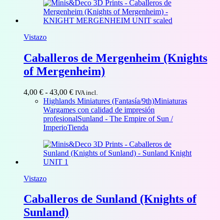
34,00 €
Vistazo
Caballeros de Mergenheim (Knights
of Mergenheim)
Rango
4,00
€
-
43,00
€
IVA incl.
de
Highlands Miniatures (Fantasía/9th)
Miniaturas
precios:
Wargames con calidad de impresión
desde
profesional
Sunland - The Empire of Sun /
4,00 €
Imperio
Tienda
hasta
43,00 €
Vistazo
Caballeros de Sunland (Knights of
Sunland)