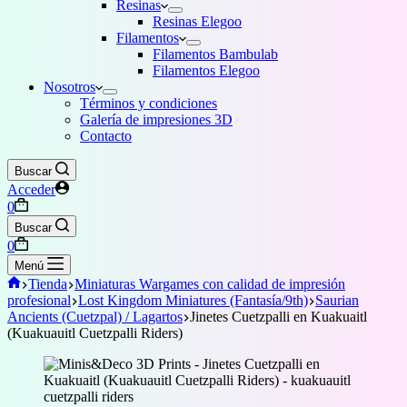
Resinas
Resinas Elegoo
Filamentos
Filamentos Bambulab
Filamentos Elegoo
Nosotros
Términos y condiciones
Galería de impresiones 3D
Contacto
Buscar
Acceder
Carro
0
de
Buscar
compra
Carro
0
de
Menú
compra
Inicio
Tienda
Miniaturas Wargames con calidad de impresión
profesional
Lost Kingdom Miniatures (Fantasía/9th)
Saurian
Ancients (Cuetzpal) / Lagartos
Jinetes Cuetzpalli en Kuakuaitl
(Kuakuauitl Cuetzpalli Riders)