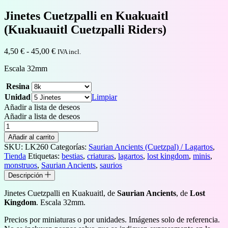
Jinetes Cuetzpalli en Kuakuaitl
(Kuakuauitl Cuetzpalli Riders)
Rango
4,50
€
-
45,00
€
IVA incl.
de
Escala 32mm
precios:
desde
Resina
4,50 €
hasta
Unidad
Limpiar
45,00 €
Añadir a lista de deseos
Añadir a lista de deseos
Jinetes
Cuetzpalli
Añadir al carrito
en
SKU:
LK260
Categorías:
Saurian Ancients (Cuetzpal) / Lagartos
,
Kuakuaitl
Tienda
Etiquetas:
bestias
,
criaturas
,
lagartos
,
lost kingdom
,
minis
,
(Kuakuauitl
monstruos
,
Saurian Ancients
,
saurios
Cuetzpalli
Descripción
Riders)
cantidad
Jinetes Cuetzpalli en Kuakuaitl, de
Saurian Ancients
, de
Lost
Kingdom
. Escala 32mm.
Precios por miniaturas o por unidades. Imágenes solo de referencia.