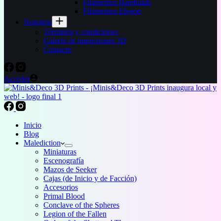
Filamentos Bambulab
Filamentos Elegoo
Nosotros
Términos y condiciones
Galería de impresiones 3D
Contacto
Acceder
Inicio
Blog
Malediction
Miniaturas
Escenografía
Mazos de Seeker
Cajas (de Inicio y de Facción)
Accesorios
Primal Blood
Conclave of the Spheres
Legion of the Fallen