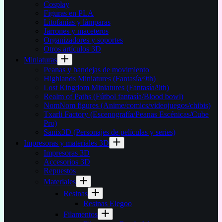
Cosplay
Figuras en PLA
Litofanías y lámparas
Jarrones y maceteros
Organizadores y soportes
Otros artículos 3D
Miniaturas
Peanas y bandejas de movimiento
Highlands Miniatures (Fantasía/9th)
Lost Kingdom Miniatures (Fantasía/9th)
Realm of Paths (Fútbol fantasía/Blood bowl)
NomNom figures (Anime/comics/videojuegos/chibis)
Txarli Factory (Escenografía/Peanas Escénicas/Cube
Pro)
Sanix3D (Personajes de películas y series)
Impresoras y materiales 3D
Impresoras 3D
Accesorios 3D
Repuestos
Materiales
Resinas
Resinas Elegoo
Filamentos