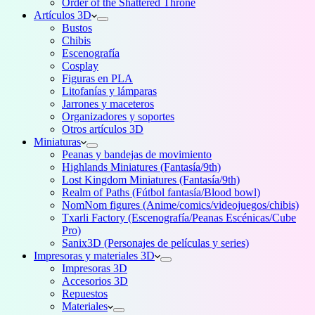
Order of the Shattered Throne
Artículos 3D
Bustos
Chibis
Escenografía
Cosplay
Figuras en PLA
Litofanías y lámparas
Jarrones y maceteros
Organizadores y soportes
Otros artículos 3D
Miniaturas
Peanas y bandejas de movimiento
Highlands Miniatures (Fantasía/9th)
Lost Kingdom Miniatures (Fantasía/9th)
Realm of Paths (Fútbol fantasía/Blood bowl)
NomNom figures (Anime/comics/videojuegos/chibis)
Txarli Factory (Escenografía/Peanas Escénicas/Cube
Pro)
Sanix3D (Personajes de películas y series)
Impresoras y materiales 3D
Impresoras 3D
Accesorios 3D
Repuestos
Materiales