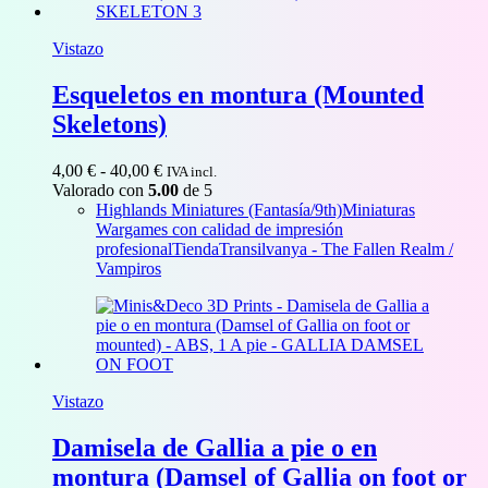
Vistazo
Esqueletos en montura (Mounted
Skeletons)
Rango
4,00
€
-
40,00
€
IVA incl.
de
Valorado con
5.00
de 5
precios:
Highlands Miniatures (Fantasía/9th)
Miniaturas
desde
Wargames con calidad de impresión
4,00 €
profesional
Tienda
Transilvanya - The Fallen Realm /
hasta
Vampiros
40,00 €
Vistazo
Damisela de Gallia a pie o en
montura (Damsel of Gallia on foot or