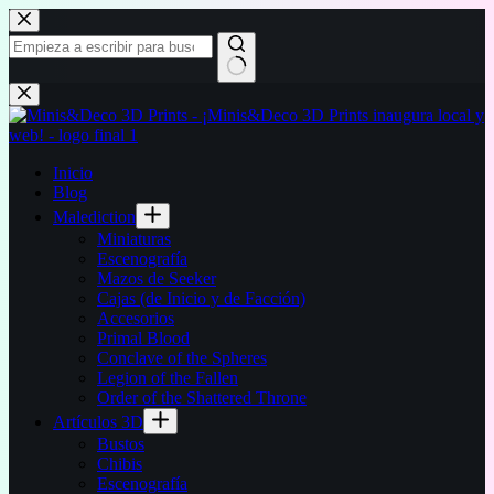
Saltar
al
contenido
Sin
resultados
Inicio
Blog
Malediction
Miniaturas
Escenografía
Mazos de Seeker
Cajas (de Inicio y de Facción)
Accesorios
Primal Blood
Conclave of the Spheres
Legion of the Fallen
Order of the Shattered Throne
Artículos 3D
Bustos
Chibis
Escenografía