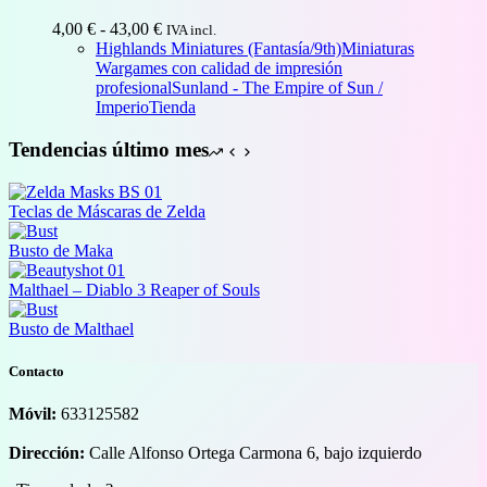
Rango
4,00
€
-
43,00
€
IVA incl.
de
Highlands Miniatures (Fantasía/9th)
Miniaturas
precios:
Wargames con calidad de impresión
desde
profesional
Sunland - The Empire of Sun /
4,00 €
Imperio
Tienda
hasta
43,00 €
Tendencias último mes
Teclas de Máscaras de Zelda
Busto de Maka
Malthael – Diablo 3 Reaper of Souls
Busto de Malthael
Contacto
Móvil:
633125582
Dirección:
Calle Alfonso Ortega Carmona 6, bajo izquierdo