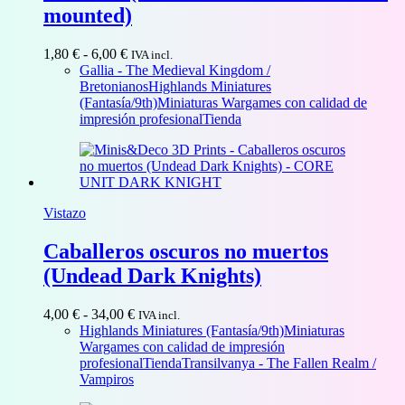
mounted)
Rango
1,80
€
-
6,00
€
IVA incl.
de
Gallia - The Medieval Kingdom /
precios:
Bretonianos
Highlands Miniatures
desde
(Fantasía/9th)
Miniaturas Wargames con calidad de
1,80 €
impresión profesional
Tienda
hasta
6,00 €
Vistazo
Caballeros oscuros no muertos
(Undead Dark Knights)
Rango
4,00
€
-
34,00
€
IVA incl.
de
Highlands Miniatures (Fantasía/9th)
Miniaturas
precios:
Wargames con calidad de impresión
desde
profesional
Tienda
Transilvanya - The Fallen Realm /
4,00 €
Vampiros
hasta