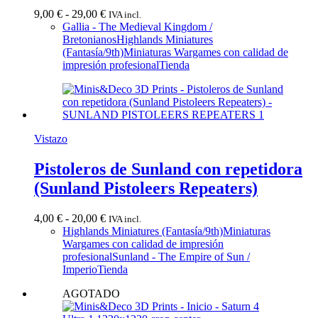
Rango
9,00
€
-
29,00
€
IVA incl.
de
Gallia - The Medieval Kingdom /
precios:
Bretonianos
Highlands Miniatures
desde
(Fantasía/9th)
Miniaturas Wargames con calidad de
9,00 €
impresión profesional
Tienda
hasta
29,00 €
Vistazo
Pistoleros de Sunland con repetidora
(Sunland Pistoleers Repeaters)
Rango
4,00
€
-
20,00
€
IVA incl.
de
Highlands Miniatures (Fantasía/9th)
Miniaturas
precios:
Wargames con calidad de impresión
desde
profesional
Sunland - The Empire of Sun /
4,00 €
Imperio
Tienda
hasta
AGOTADO
20,00 €