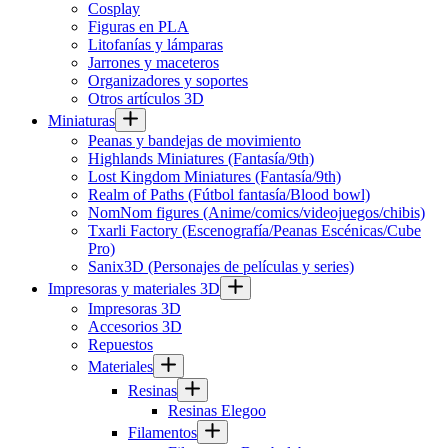
Cosplay
Figuras en PLA
Litofanías y lámparas
Jarrones y maceteros
Organizadores y soportes
Otros artículos 3D
Miniaturas
Peanas y bandejas de movimiento
Highlands Miniatures (Fantasía/9th)
Lost Kingdom Miniatures (Fantasía/9th)
Realm of Paths (Fútbol fantasía/Blood bowl)
NomNom figures (Anime/comics/videojuegos/chibis)
Txarli Factory (Escenografía/Peanas Escénicas/Cube
Pro)
Sanix3D (Personajes de películas y series)
Impresoras y materiales 3D
Impresoras 3D
Accesorios 3D
Repuestos
Materiales
Resinas
Resinas Elegoo
Filamentos