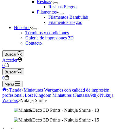
Resinas
Resinas Elegoo
Filamentos
Filamentos Bambulab
Filamentos Elegoo
Nosotros
Términos y condiciones
Galería de impresiones 3D
Contacto
Buscar
Acceder
Carro
0
de
Buscar
compra
Carro
0
de
Menú
compra
Inicio
Tienda
Miniaturas Wargames con calidad de impresión
profesional
Lost Kingdom Miniatures (Fantasía/9th)
Nukuja
Warriors
Nukuja Shrine