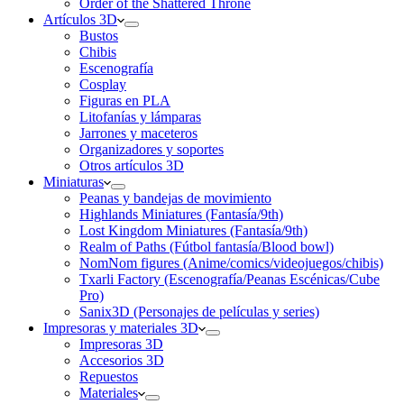
Order of the Shattered Throne
Artículos 3D
Bustos
Chibis
Escenografía
Cosplay
Figuras en PLA
Litofanías y lámparas
Jarrones y maceteros
Organizadores y soportes
Otros artículos 3D
Miniaturas
Peanas y bandejas de movimiento
Highlands Miniatures (Fantasía/9th)
Lost Kingdom Miniatures (Fantasía/9th)
Realm of Paths (Fútbol fantasía/Blood bowl)
NomNom figures (Anime/comics/videojuegos/chibis)
Txarli Factory (Escenografía/Peanas Escénicas/Cube
Pro)
Sanix3D (Personajes de películas y series)
Impresoras y materiales 3D
Impresoras 3D
Accesorios 3D
Repuestos
Materiales