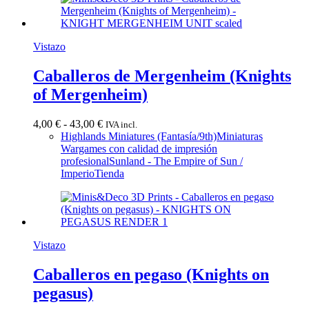
Vistazo
Caballeros de Mergenheim (Knights
of Mergenheim)
Rango
4,00
€
-
43,00
€
IVA incl.
de
Highlands Miniatures (Fantasía/9th)
Miniaturas
precios:
Wargames con calidad de impresión
desde
profesional
Sunland - The Empire of Sun /
4,00 €
Imperio
Tienda
hasta
43,00 €
Vistazo
Caballeros en pegaso (Knights on
pegasus)