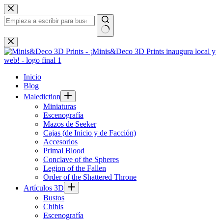
Saltar
al
contenido
Sin
resultados
Inicio
Blog
Malediction
Miniaturas
Escenografía
Mazos de Seeker
Cajas (de Inicio y de Facción)
Accesorios
Primal Blood
Conclave of the Spheres
Legion of the Fallen
Order of the Shattered Throne
Artículos 3D
Bustos
Chibis
Escenografía