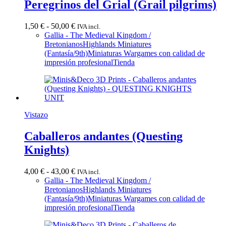
Peregrinos del Grial (Grail pilgrims)
Rango
1,50
€
-
50,00
€
IVA incl.
de
Gallia - The Medieval Kingdom /
precios:
Bretonianos
Highlands Miniatures
desde
(Fantasía/9th)
Miniaturas Wargames con calidad de
1,50 €
impresión profesional
Tienda
hasta
50,00 €
Vistazo
Caballeros andantes (Questing
Knights)
Rango
4,00
€
-
43,00
€
IVA incl.
de
Gallia - The Medieval Kingdom /
precios:
Bretonianos
Highlands Miniatures
desde
(Fantasía/9th)
Miniaturas Wargames con calidad de
4,00 €
impresión profesional
Tienda
hasta
43,00 €