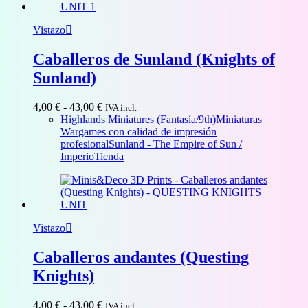
Vistazo
Caballeros de Sunland (Knights of
Sunland)
Rango
4,00
€
-
43,00
€
IVA incl.
de
Highlands Miniatures (Fantasía/9th)
Miniaturas
precios:
Wargames con calidad de impresión
desde
profesional
Sunland - The Empire of Sun /
4,00 €
Imperio
Tienda
hasta
43,00 €
Vistazo
Caballeros andantes (Questing
Knights)
Rango
4,00
€
-
43,00
€
IVA incl.