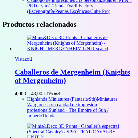
Catálogo de impresiones 3D personalizadas en PLA+,
precios:
PETG y más
Tienda
Txarli Factory
desde
(Escenografía/Peanas Escénicas/Cube Pro)
14,00 €
hasta
Productos relacionados
36,00 €
Vistazo
Caballeros de Mergenheim (Knights
of Mergenheim)
Rango
4,00
€
-
43,00
€
IVA incl.
de
Highlands Miniatures (Fantasía/9th)
Miniaturas
precios:
Wargames con calidad de impresión
desde
profesional
Sunland - The Empire of Sun /
4,00 €
Imperio
Tienda
hasta
43,00 €