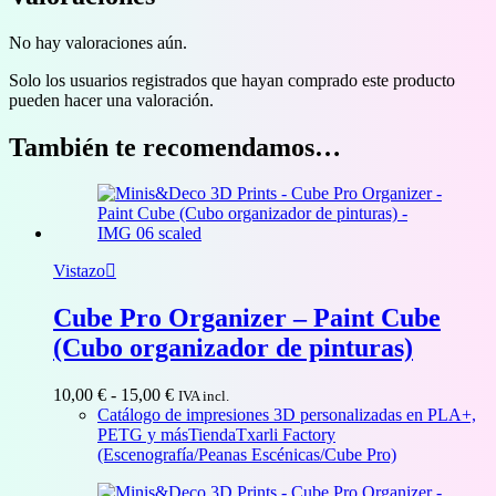
No hay valoraciones aún.
Solo los usuarios registrados que hayan comprado este producto
pueden hacer una valoración.
También te recomendamos…
Vistazo
Cube Pro Organizer – Paint Cube
(Cubo organizador de pinturas)
Rango
10,00
€
-
15,00
€
IVA incl.
de
Catálogo de impresiones 3D personalizadas en PLA+,
precios:
PETG y más
Tienda
Txarli Factory
desde
(Escenografía/Peanas Escénicas/Cube Pro)
10,00 €
hasta