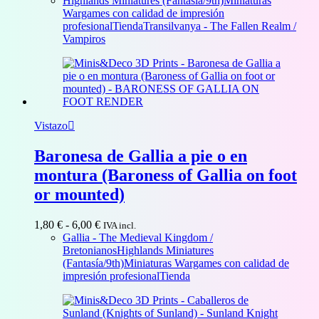
Highlands Miniatures (Fantasía/9th)
Miniaturas
precios:
Wargames con calidad de impresión
desde
profesional
Tienda
Transilvanya - The Fallen Realm /
4,00 €
Vampiros
hasta
34,00 €
Vistazo
Baronesa de Gallia a pie o en
montura (Baroness of Gallia on foot
or mounted)
Rango
1,80
€
-
6,00
€
IVA incl.
de
Gallia - The Medieval Kingdom /
precios:
Bretonianos
Highlands Miniatures
desde
(Fantasía/9th)
Miniaturas Wargames con calidad de
1,80 €
impresión profesional
Tienda
hasta
6,00 €