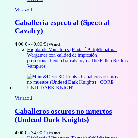
Vistazo
Caballería espectral (Spectral
Cavalry)
Rango
4,00
€
-
40,00
€
IVA incl.
de
Highlands Miniatures (Fantasía/9th)
Miniaturas
precios:
Wargames con calidad de impresión
desde
profesional
Tienda
Transilvanya - The Fallen Realm /
4,00 €
Vampiros
hasta
40,00 €
Vistazo
Caballeros oscuros no muertos
(Undead Dark Knights)
Rango
4,00
€
-
34,00
€
IVA incl.
de