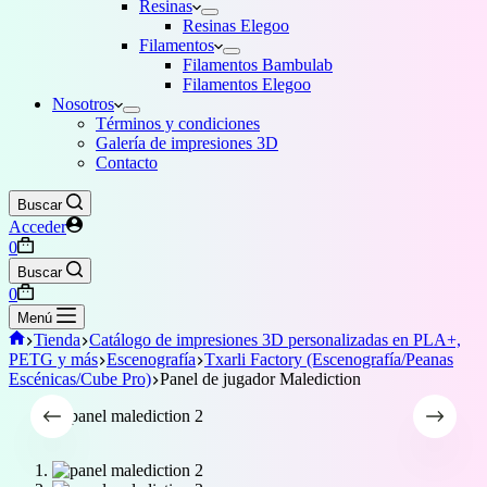
Resinas
Resinas Elegoo
Filamentos
Filamentos Bambulab
Filamentos Elegoo
Nosotros
Términos y condiciones
Galería de impresiones 3D
Contacto
Buscar
Acceder
Carro
0
de
Buscar
compra
Carro
0
de
Menú
compra
Inicio
Tienda
Catálogo de impresiones 3D personalizadas en PLA+,
PETG y más
Escenografía
Txarli Factory (Escenografía/Peanas
Escénicas/Cube Pro)
Panel de jugador Malediction