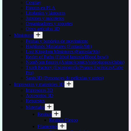
Cosplay
Figuras en PLA
Litofanías y lámparas
Jarrones y maceteros
Organizadores y soportes
Otros artículos 3D
Miniaturas
Peanas y bandejas de movimiento
Highlands Miniatures (Fantasía/9th)
Lost Kingdom Miniatures (Fantasía/9th)
Realm of Paths (Fútbol fantasía/Blood bowl)
NomNom figures (Anime/comics/videojuegos/chibis)
Txarli Factory (Escenografía/Peanas Escénicas/Cube
Pro)
Sanix3D (Personajes de películas y series)
Impresoras y materiales 3D
Impresoras 3D
Accesorios 3D
Repuestos
Materiales
Resinas
Resinas Elegoo
Filamentos