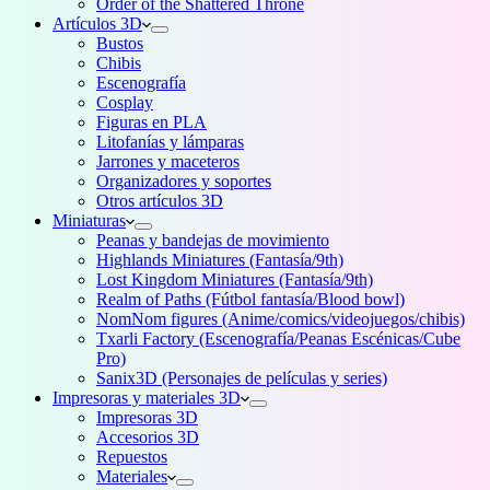
Order of the Shattered Throne
Artículos 3D
Bustos
Chibis
Escenografía
Cosplay
Figuras en PLA
Litofanías y lámparas
Jarrones y maceteros
Organizadores y soportes
Otros artículos 3D
Miniaturas
Peanas y bandejas de movimiento
Highlands Miniatures (Fantasía/9th)
Lost Kingdom Miniatures (Fantasía/9th)
Realm of Paths (Fútbol fantasía/Blood bowl)
NomNom figures (Anime/comics/videojuegos/chibis)
Txarli Factory (Escenografía/Peanas Escénicas/Cube
Pro)
Sanix3D (Personajes de películas y series)
Impresoras y materiales 3D
Impresoras 3D
Accesorios 3D
Repuestos
Materiales