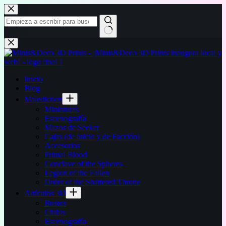
Saltar
al
contenido
Sin
resultados
Inicio
Blog
Malediction
Miniaturas
Escenografía
Mazos de Seeker
Cajas (de Inicio y de Facción)
Accesorios
Primal Blood
Conclave of the Spheres
Legion of the Fallen
Order of the Shattered Throne
Artículos 3D
Bustos
Chibis
Escenografía