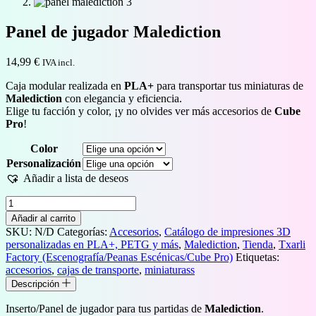
Panel de jugador Malediction
14,99
€
IVA incl.
Caja modular realizada en
PLA+
para transportar tus miniaturas de
Malediction
con elegancia y eficiencia.
Elige tu facción y color, ¡y no olvides ver más accesorios de
Cube
Pro
!
Color
Personalización
Añadir a lista de deseos
Panel
de
Añadir al carrito
jugador
SKU:
N/D
Categorías:
Accesorios
,
Catálogo de impresiones 3D
Malediction
personalizadas en PLA+, PETG y más
,
Malediction
,
Tienda
,
Txarli
cantidad
Factory (Escenografía/Peanas Escénicas/Cube Pro)
Etiquetas:
accesorios
,
cajas de transporte
,
miniaturass
Descripción
Inserto/Panel de jugador para tus partidas de
Malediction
.