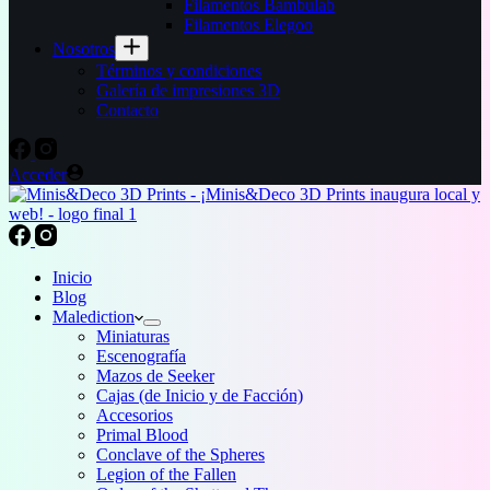
Filamentos Bambulab
Filamentos Elegoo
Nosotros
Términos y condiciones
Galería de impresiones 3D
Contacto
Acceder
Inicio
Blog
Malediction
Miniaturas
Escenografía
Mazos de Seeker
Cajas (de Inicio y de Facción)
Accesorios
Primal Blood
Conclave of the Spheres
Legion of the Fallen