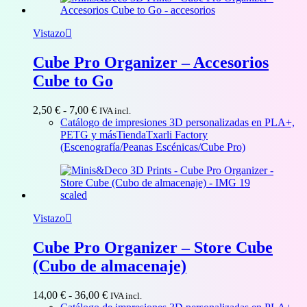
15,00 €
Vistazo
Cube Pro Organizer – Accesorios
Cube to Go
Rango
2,50
€
-
7,00
€
IVA incl.
de
Catálogo de impresiones 3D personalizadas en PLA+,
precios:
PETG y más
Tienda
Txarli Factory
desde
(Escenografía/Peanas Escénicas/Cube Pro)
2,50 €
hasta
7,00 €
Vistazo
Cube Pro Organizer – Store Cube
(Cubo de almacenaje)
Rango
14,00
€
-
36,00
€
IVA incl.
de