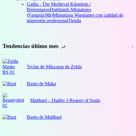
de
Gallia - The Medieval Kingdom /
precios:
Bretonianos
Highlands Miniatures
desde
(Fantasía/9th)
Miniaturas Wargames con calidad de
4,00 €
impresión profesional
Tienda
hasta
43,00 €
Tendencias último mes
Teclas de Máscaras de Zelda
Busto de Maka
Malthael – Diablo 3 Reaper of Souls
Busto de Malthael