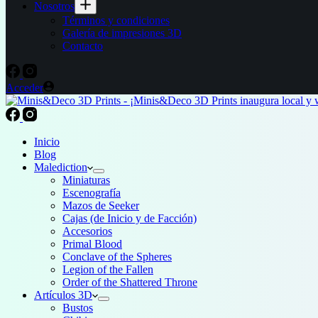
Nosotros
Términos y condiciones
Galería de impresiones 3D
Contacto
Acceder
Inicio
Blog
Malediction
Miniaturas
Escenografía
Mazos de Seeker
Cajas (de Inicio y de Facción)
Accesorios
Primal Blood
Conclave of the Spheres
Legion of the Fallen
Order of the Shattered Throne
Artículos 3D
Bustos