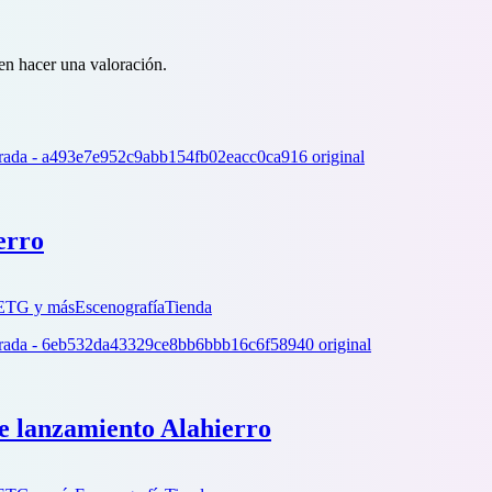
en hacer una valoración.
erro
PETG y más
Escenografía
Tienda
e lanzamiento Alahierro