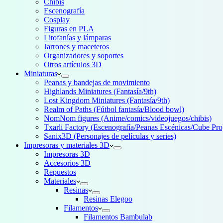
Chibis
Escenografía
Cosplay
Figuras en PLA
Litofanías y lámparas
Jarrones y maceteros
Organizadores y soportes
Otros artículos 3D
Miniaturas
Peanas y bandejas de movimiento
Highlands Miniatures (Fantasía/9th)
Lost Kingdom Miniatures (Fantasía/9th)
Realm of Paths (Fútbol fantasía/Blood bowl)
NomNom figures (Anime/comics/videojuegos/chibis)
Txarli Factory (Escenografía/Peanas Escénicas/Cube Pro
Sanix3D (Personajes de películas y series)
Impresoras y materiales 3D
Impresoras 3D
Accesorios 3D
Repuestos
Materiales
Resinas
Resinas Elegoo
Filamentos
Filamentos Bambulab