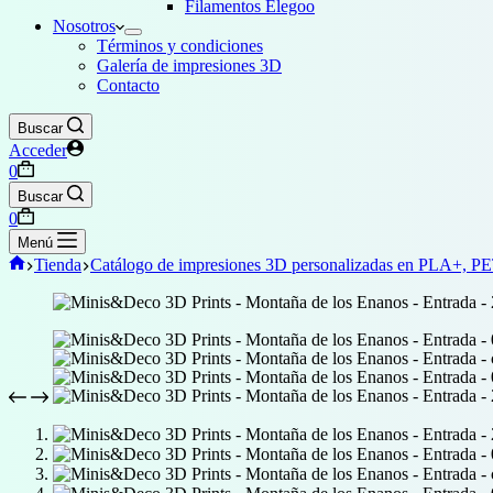
Filamentos Elegoo
Nosotros
Términos y condiciones
Galería de impresiones 3D
Contacto
Buscar
Acceder
Carro
0
de
Buscar
compra
Carro
0
de
Menú
compra
Inicio
Tienda
Catálogo de impresiones 3D personalizadas en PLA+, P