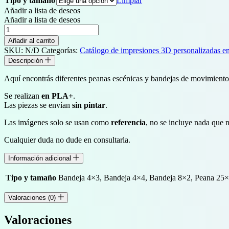
Tipo y tamaño
Limpiar
original
actual
Añadir a lista de deseos
era:
es:
Añadir a lista de deseos
29,00 €.
26,10 €.
Montaña
de
Añadir al carrito
los
SKU:
N/D
Categorías:
Catálogo de impresiones 3D personalizadas
Enanos
Descripción
-
Peanas
Aquí encontrás diferentes peanas escénicas y bandejas de movimient
y
bandejas
Se realizan
en PLA+
.
de
Las piezas se envían
sin pintar
.
movimiento
cantidad
Las imágenes solo se usan como
referencia
, no se incluye nada que n
Cualquier duda no dude en consultarla.
Información adicional
Tipo y tamaño
Bandeja 4×3, Bandeja 4×4, Bandeja 8×2, Peana 25
Valoraciones (0)
Valoraciones