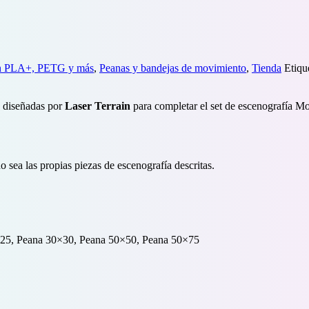
 en PLA+, PETG y más
,
Peanas y bandejas de movimiento
,
Tienda
Etiqu
o diseñadas por
Laser Terrain
para completar el set de escenografía Mo
o sea las propias piezas de escenografía descritas.
×25, Peana 30×30, Peana 50×50, Peana 50×75