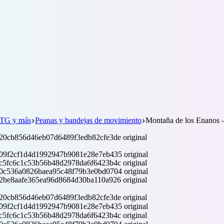
ETG y más
Peanas y bandejas de movimiento
Montaña de los Enanos 