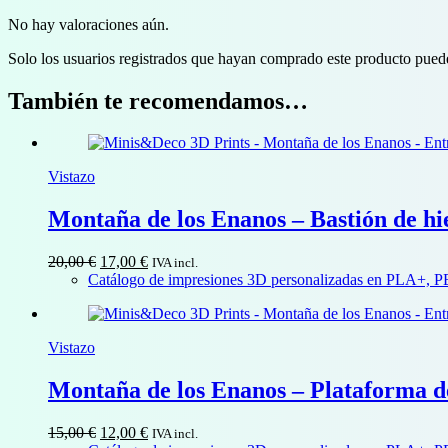
No hay valoraciones aún.
Solo los usuarios registrados que hayan comprado este producto pued
También te recomendamos…
Vistazo
Montaña de los Enanos – Bastión de hi
El
El
20,00
€
17,00
€
IVA incl.
precio
precio
Catálogo de impresiones 3D personalizadas en PLA+, 
original
actual
era:
es:
20,00 €.
17,00 €.
Vistazo
Montaña de los Enanos – Plataforma d
El
El
15,00
€
12,00
€
IVA incl.