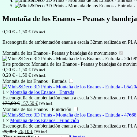
Montaña de los Enanos – Peanas y bandej
Rango
0,20
€
-
1,50
€
IVA incl.
de
Escenografía de ambientación enana a escala 32mm realizada en PL
precios:
desde
Montaña de los Enanos - Peanas y bandejas de movimiento
0,20 €
hasta
Este producto:
Montaña de los Enanos - Peanas y bandejas de movim
1,50 €
Rango
0,20
€
-
1,50
€
IVA incl.
de
Rango
0,20
€
-
1,50
€
IVA incl.
precios:
de
Montaña de los Enanos - Entrada
desde
precios:
0,20 €
desde
1
×
Montaña de los Enanos - Entrada
hasta
0,20 €
Escenografía de ambientación enana a escala 32mm realizada en PL
1,50 €
hasta
El
El
175,00
€
157,50
€
IVA incl.
1,50 €
precio
precio
Montaña de los Enanos - Fundición
original
actual
era:
es:
1
×
Montaña de los Enanos - Fundición
175,00 €.
157,50 €.
Escenografía de ambientación enana a escala 32mm realizada en PLA
El
El
29,00
€
26,10
€
IVA incl.
precio
precio