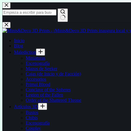
Saltar
al
contenido
Sin
resultados
Inicio
Blog
Malediction
Miniaturas
Escenografía
Mazos de Seeker
Cajas (de Inicio y de Facción)
Accesorios
Primal Blood
Conclave of the Spheres
Legion of the Fallen
Order of the Shattered Throne
Artículos 3D
Bustos
Chibis
Escenografía
Cosplay