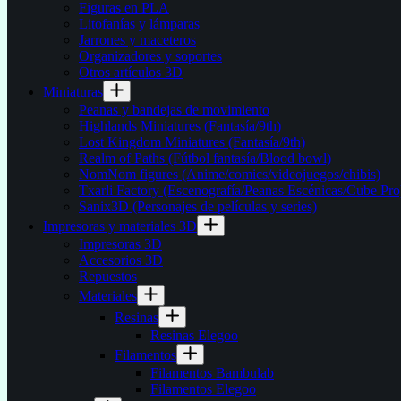
Figuras en PLA
Litofanías y lámparas
Jarrones y maceteros
Organizadores y soportes
Otros artículos 3D
Miniaturas
Peanas y bandejas de movimiento
Highlands Miniatures (Fantasía/9th)
Lost Kingdom Miniatures (Fantasía/9th)
Realm of Paths (Fútbol fantasía/Blood bowl)
NomNom figures (Anime/comics/videojuegos/chibis)
Txarli Factory (Escenografía/Peanas Escénicas/Cube Pro
Sanix3D (Personajes de películas y series)
Impresoras y materiales 3D
Impresoras 3D
Accesorios 3D
Repuestos
Materiales
Resinas
Resinas Elegoo
Filamentos
Filamentos Bambulab
Filamentos Elegoo