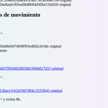
as de movimiento
A+.
iento
A+.
+ y resina 8k.