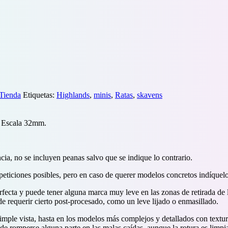
Tienda
Etiquetas:
Highlands
,
minis
,
Ratas
,
skavens
. Escala 32mm.
ia, no se incluyen peanas salvo que se indique lo contrario.
epeticiones posibles, pero en caso de querer modelos concretos indíquelo
ecta y puede tener alguna marca muy leve en las zonas de retirada de l
 requerir cierto post-procesado, como un leve lijado o enmasillado.
simple vista, hasta en los modelos más complejos y detallados con textur
e romperse alguna parte en las malas caídas, aunque la rotura es limpia