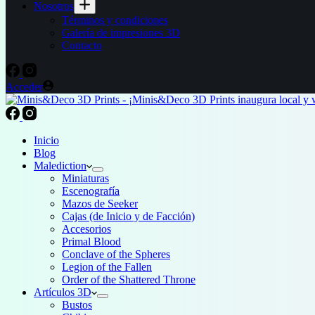
Nosotros
Términos y condiciones
Galería de impresiones 3D
Contacto
Acceder
Inicio
Blog
Malediction
Miniaturas
Escenografía
Mazos de Seeker
Cajas (de Inicio y de Facción)
Accesorios
Primal Blood
Conclave of the Spheres
Legion of the Fallen
Order of the Shattered Throne
Artículos 3D
Bustos