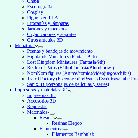
Chibis
Escenografía
Cosplay
Figuras en PLA
Litofanías y lámparas
Jarrones y maceteros
Organizadores y soportes
Otros artículos 3D
Miniaturas
Peanas y bandejas de movimiento
Highlands Miniatures (Fantasía/9th)
Lost Kingdom Miniatures (Fantasía/9th)
Realm of Paths (Fútbol fantasía/Blood bowl)
NomNom figures (Anime/comics/videojuegos/chibis)
Txarli Factory (Escenografía/Peanas Escénicas/Cube Pro
Sanix3D (Personajes de películas y series)
Impresoras y materiales 3D
Impresoras 3D
Accesorios 3D
Repuestos
Materiales
Resinas
Resinas Elegoo
Filamentos
Filamentos Bambulab