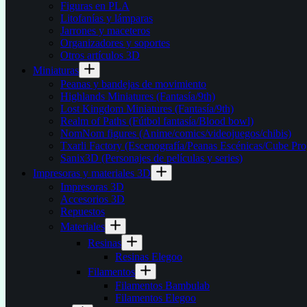
Figuras en PLA
Litofanías y lámparas
Jarrones y maceteros
Organizadores y soportes
Otros artículos 3D
Miniaturas
Peanas y bandejas de movimiento
Highlands Miniatures (Fantasía/9th)
Lost Kingdom Miniatures (Fantasía/9th)
Realm of Paths (Fútbol fantasía/Blood bowl)
NomNom figures (Anime/comics/videojuegos/chibis)
Txarli Factory (Escenografía/Peanas Escénicas/Cube Pro
Sanix3D (Personajes de películas y series)
Impresoras y materiales 3D
Impresoras 3D
Accesorios 3D
Repuestos
Materiales
Resinas
Resinas Elegoo
Filamentos
Filamentos Bambulab
Filamentos Elegoo