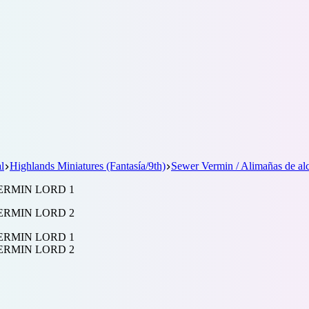
l
Highlands Miniatures (Fantasía/9th)
Sewer Vermin / Alimañas de alc