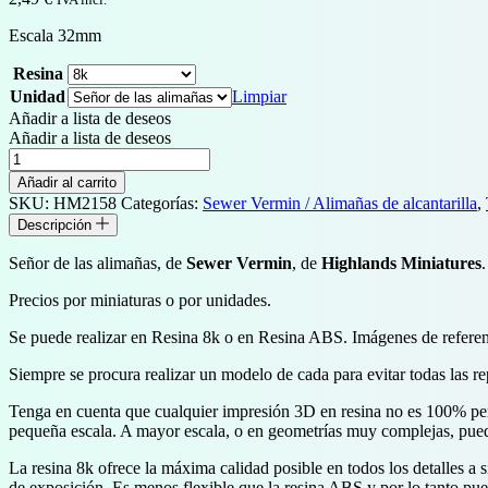
Escala 32mm
Resina
Unidad
Limpiar
Añadir a lista de deseos
Añadir a lista de deseos
Señor
de
Añadir al carrito
las
SKU:
HM2158
Categorías:
Sewer Vermin / Alimañas de alcantarilla
,
alimañas
Descripción
cantidad
Señor de las alimañas, de
Sewer Vermin
, de
Highlands Miniatures
Precios por miniaturas o por unidades.
Se puede realizar en Resina 8k o en Resina ABS. Imágenes de referenc
Siempre se procura realizar un modelo de cada para evitar todas las r
Tenga en cuenta que cualquier impresión 3D en resina no es 100% perf
pequeña escala. A mayor escala, o en geometrías muy complejas, puede
La resina 8k ofrece la máxima calidad posible en todos los detalles a 
de exposición. Es menos flexible que la resina ABS y por lo tanto pued