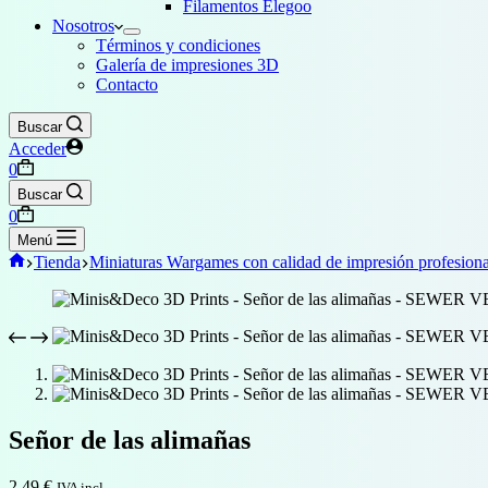
Filamentos Elegoo
Nosotros
Términos y condiciones
Galería de impresiones 3D
Contacto
Buscar
Acceder
Carro
0
de
Buscar
compra
Carro
0
de
Menú
compra
Inicio
Tienda
Miniaturas Wargames con calidad de impresión profesiona
Señor de las alimañas
2,49
€
IVA incl.