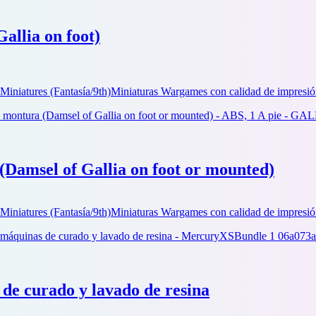
Gallia on foot)
Miniatures (Fantasía/9th)
Miniaturas Wargames con calidad de impresió
(Damsel of Gallia on foot or mounted)
Miniatures (Fantasía/9th)
Miniaturas Wargames con calidad de impresió
de curado y lavado de resina