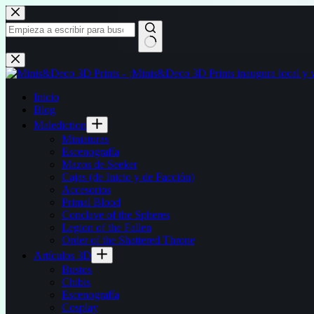
Saltar
al
contenido
Sin
resultados
Inicio
Blog
Malediction
Miniaturas
Escenografía
Mazos de Seeker
Cajas (de Inicio y de Facción)
Accesorios
Primal Blood
Conclave of the Spheres
Legion of the Fallen
Order of the Shattered Throne
Artículos 3D
Bustos
Chibis
Escenografía
Cosplay